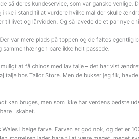
e så deres kundeservice, som var ganske venlige. De 
kke i stand til at vurdere hvilke mål der skulle ændres
er til livet og lårvidden. Og så lavede de et par nye c
Der var mere plads på toppen og de føltes egentlig 
 og sammenhængen bare ikke helt passede.
muligt at få chinos med lav talje – det har vist ændret
talje hos Tailor Store. Men de bukser jeg fik, havde en
 godt kan bruges, men som ikke har verdens bedste ud
bare i skabet.
es Wales i beige farve. Farven er god nok, og det er 
Men størrelsen lader bare til at være meget, meget sv