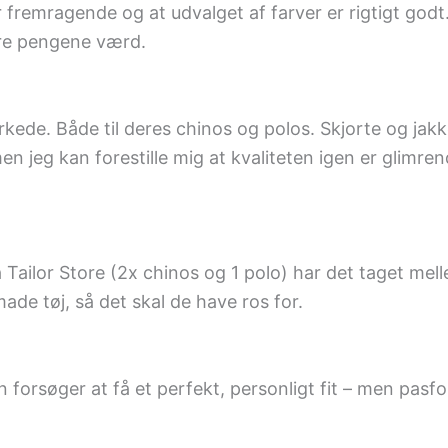
r fremragende og at udvalget af farver er rigtigt godt
ære pengene værd.
kede. Både til deres chinos og polos. Skjorte og jakke
en jeg kan forestille mig at kvaliteten igen er glimrend
a Tailor Store (2x chinos og 1 polo) har det taget me
ade tøj, så det skal de have ros for.
an forsøger at få et perfekt, personligt fit – men pa