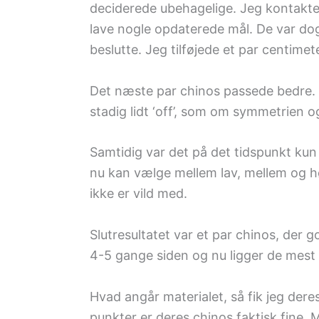
deciderede ubehagelige. Jeg kontakted
lave nogle opdaterede mål. De var dog i
beslutte. Jeg tilføjede et par centimet
Det næste par chinos passede bedre. 
stadig lidt ‘off’, som om symmetrien
Samtidig var det på det tidspunkt kun 
nu kan vælge mellem lav, mellem og høj 
ikke er vild med.
Slutresultatet var et par chinos, der
4-5 gange siden og nu ligger de mest 
Hvad angår materialet, så fik jeg der
punkter er deres chinos faktisk fine. 