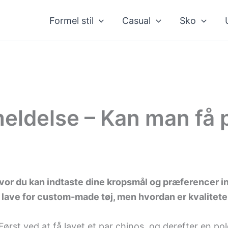
Formel stil
Casual
Sko
eldelse – Kan man få p
?
 hvor du kan indtaste dine kropsmål og præferencer i
 er lave for custom-made tøj, men hvordan er kvalitet
ørst ved at få lavet et par chinos, og derefter en pol