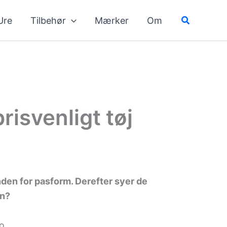
Søg
Ure
Tilbehør
Mærker
Om
risvenligt tøj
nden for pasform. Derefter syer de
en?
o.