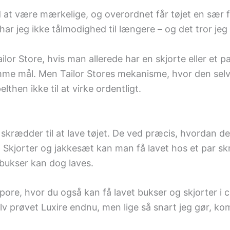
at være mærkelige, og overordnet får tøjet en sær 
r jeg ikke tålmodighed til længere – og det tror jeg h
 Tailor Store, hvis man allerede har en skjorte eller e
mme mål. Men Tailor Stores mekanisme, hvor den selv
lthen ikke til at virke ordentligt.
g skrædder til at lave tøjet. De ved præcis, hvordan d
t. Skjorter og jakkesæt kan man få lavet hos et par s
ldbukser kan dog laves.
apore, hvor du også kan få lavet bukser og skjorter i c
elv prøvet Luxire endnu, men lige så snart jeg gør, k