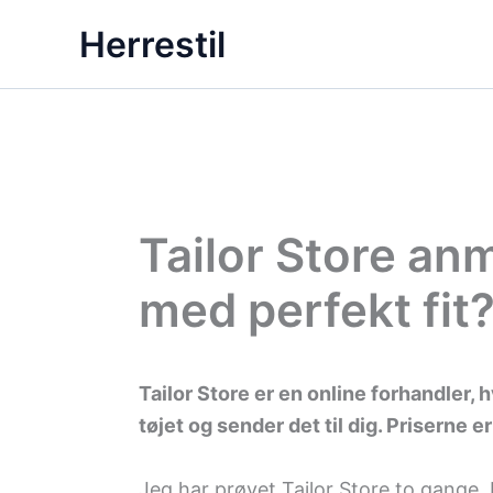
Gå
Herrestil
til
indholdet
Tailor Store anm
med perfekt fit
Tailor Store er en online forhandler,
tøjet og sender det til dig. Priserne
Jeg har prøvet Tailor Store to gange. F