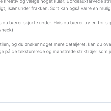
re kreativ og vælge noget kulør. Bordeauxfarvede stri
gt, især under frakken. Sort kan også være en mulighe
s du bærer skjorte under. Hvis du bærer trøjen for sig 
wneck).
 i stilen, og du ønsker noget mere detaljeret, kan du o
igge på de teksturerede og mønstrede striktrøjer som jeg