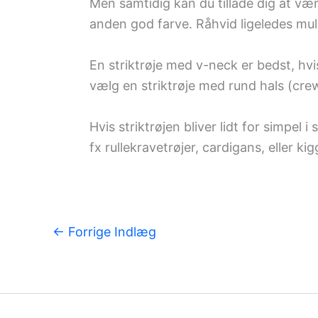
Men samtidig kan du tillade dig at væ
anden god farve. Råhvid ligeledes muli
En striktrøje med v-neck er bedst, hvi
vælg en striktrøje med rund hals (cre
Hvis striktrøjen bliver lidt for simpel
fx rullekravetrøjer, cardigans, eller k
←
Forrige Indlæg