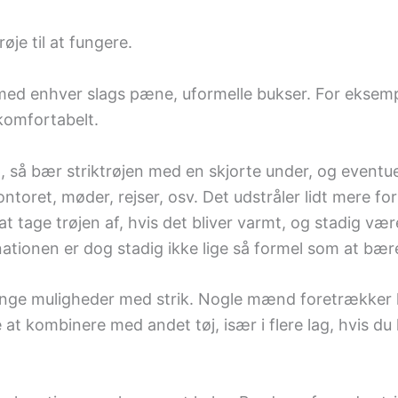
røje til at fungere.
 med enhver slags pæne, uformelle bukser. For eksempe
 komfortabelt.
p, så bær striktrøjen med en skjorte under, og even
kontoret, møder, rejser, osv. Det udstråler lidt mere 
at tage trøjen af, hvis det bliver varmt, og stadig v
ationen er dog stadig ikke lige så formel som at bær
mange muligheder med strik. Nogle mænd foretrækker
t kombinere med andet tøj, især i flere lag, hvis du h