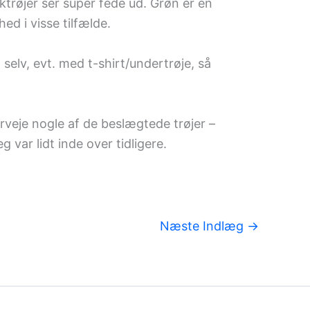
ktrøjer ser super fede ud. Grøn er en
d i visse tilfælde.
selv, evt. med t-shirt/undertrøje, så
verveje nogle af de beslægtede trøjer –
 var lidt inde over tidligere.
Næste Indlæg
→