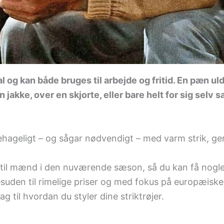
l og kan både bruges til arbejde og fritid. En pæn u
n jakke, over en skjorte, eller bare helt for sig sel
hageligt – og sågar nødvendigt – med varm strik, gerne
r til mænd i den nuværende sæson, så du kan få nogle 
esuden til rimelige priser og med fokus på europæis
 til hvordan du styler dine striktrøjer.