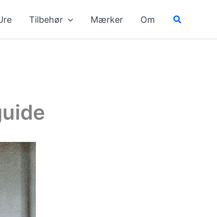
Søg
Ure
Tilbehør
Mærker
Om
lguide