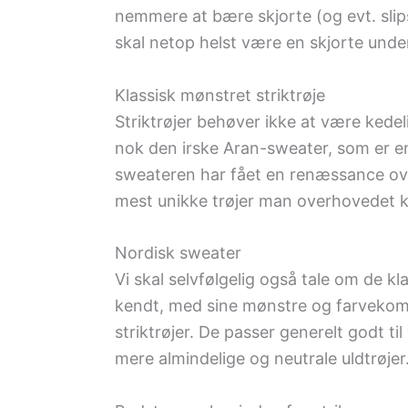
nemmere at bære skjorte (og evt. slips
skal netop helst være en skjorte unde
Klassisk mønstret striktrøje
Striktrøjer behøver ikke at være kede
nok den irske Aran-sweater, som er en
sweateren har fået en renæssance over
mest unikke trøjer man overhovedet k
Nordisk sweater
Vi skal selvfølgelig også tale om de kl
kendt, med sine mønstre og farvekomb
striktrøjer. De passer generelt godt ti
mere almindelige og neutrale uldtrøjer