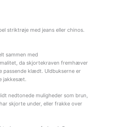
l striktrøje med jeans eller chinos.
tuelt sammen med
formalitet, da skjortekraven fremhæver
ære passende klædt. Uldbukserne er
e jakkesæt.
 lidt nedtonede muligheder som brun,
ar skjorte under, eller frakke over