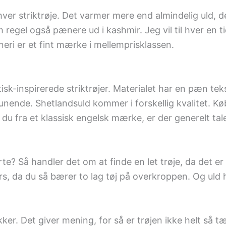
ver striktrøje. Det varmer mere end almindelig uld, de
 regel også pænere ud i kashmir. Jeg vil til hver en t
neri er et fint mærke i mellemprisklassen.
isk-inspirerede striktrøjer. Materialet har en pæn teks
lunende. Shetlandsuld kommer i forskellig kvalitet. Købe
du fra et klassisk engelsk mærke, er der generelt tale 
rte? Så handler det om at finde en let trøje, da det e
rs, da du så bærer to lag tøj på overkroppen. Og uld h
er. Det giver mening, for så er trøjen ikke helt så t