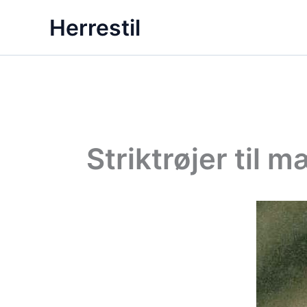
Gå
Herrestil
til
indholdet
Striktrøjer til m