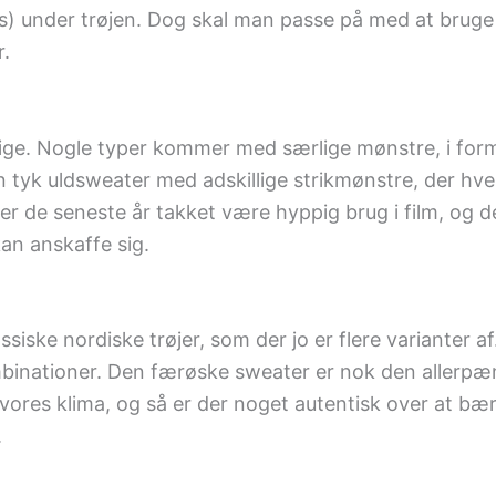
) under trøjen. Dog skal man passe på med at bruge e
r.
lige. Nogle typer kommer med særlige mønstre, i form
 tyk uldsweater med adskillige strikmønstre, der hve
 de seneste år takket være hyppig brug i film, og d
an anskaffe sig.
assiske nordiske trøjer, som der jo er flere varianter 
inationer. Den færøske sweater er nok den allerpæn
l vores klima, og så er der noget autentisk over at bære
.